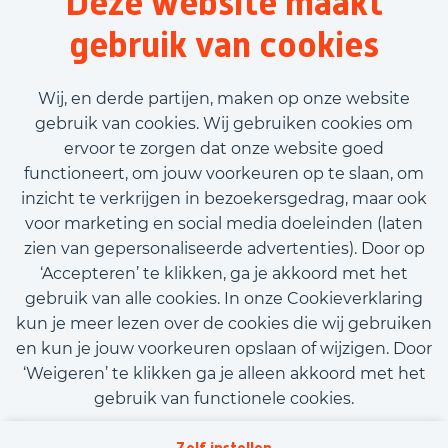
Deze website maakt
Bouw
gebruik van cookies
40 uur
Tijdelijk met uitzicht op vast
Wij, en derde partijen, maken op onze website
€3.190,00 - €3.615,00
gebruik van cookies. Wij gebruiken cookies om
ervoor te zorgen dat onze website goed
Bekijk vacature
functioneert, om jouw voorkeuren op te slaan, om
inzicht te verkrijgen in bezoekersgedrag, maar ook
voor marketing en social media doeleinden (laten
zien van gepersonaliseerde advertenties). Door op
‘Accepteren’ te klikken, ga je akkoord met het
Call-to-action bij meer vacatures
gebruik van alle cookies. In onze Cookieverklaring
kun je meer lezen over de cookies die wij gebruiken
en kun je jouw voorkeuren opslaan of wijzigen. Door
‘Weigeren’ te klikken ga je alleen akkoord met het
gebruik van functionele cookies.
Kom met ons in contact
Privacy