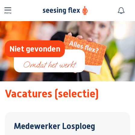
Niet gevonden
Vacatures (selectie)
Medewerker Losploeg