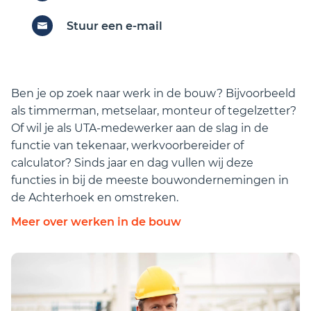
levertijden.
Goede beheersing van de Nederlandse taal,
Ondersteunen van de projectleider
zowel mondeling als schriftelijk.
Stuur een e-mail
gedurende het gehele bouwproces.
Iemand die in de nabije omgeving woont van
Signaleren van risico’s, afwijkingen en meer-
het bedrijf.
en minderwerk.
En de vacature blijft vacant totdat er een passende
Ben je op zoek naar werk in de bouw? Bijvoorbeeld
kandidaat is gevonden.
als timmerman, metselaar, monteur of tegelzetter?
Of wil je als UTA-medewerker aan de slag in de
functie van tekenaar, werkvoorbereider of
calculator? Sinds jaar en dag vullen wij deze
functies in bij de meeste bouwondernemingen in
de Achterhoek en omstreken.
Meer over werken in de bouw