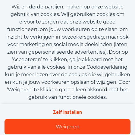
Voornaam
Wij, en derde partijen, maken op onze website
gebruik van cookies. Wij gebruiken cookies om
ervoor te zorgen dat onze website goed
Achternaam
functioneert, om jouw voorkeuren op te slaan, om
inzicht te verkrijgen in bezoekersgedrag, maar ook
E-mailadres
voor marketing en social media doeleinden (laten
zien van gepersonaliseerde advertenties). Door op
‘Accepteren’ te klikken, ga je akkoord met het
Telefoonnummer
gebruik van alle cookies. In onze Cookieverklaring
kun je meer lezen over de cookies die wij gebruiken
en kun je jouw voorkeuren opslaan of wijzigen. Door
Upload CV (optioneel)
‘Weigeren’ te klikken ga je alleen akkoord met het
Upload CV
gebruik van functionele cookies.
Kom met ons in contact
Privacy
Tekstveld (optioneel)
Zelf instellen
Beleidsverklaring informatiebeveiliging
Cookies
Weigeren