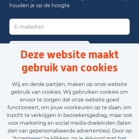
houden je op de hoogte
Stel job alert in
Deze website maakt
gebruik van cookies
Voornaam
Wij, en derde partijen, maken op onze website
gebruik van cookies. Wij gebruiken cookies om
ervoor te zorgen dat onze website goed
Achternaam
functioneert, om jouw voorkeuren op te slaan, om
inzicht te verkrijgen in bezoekersgedrag, maar ook
E-mailadres
voor marketing en social media doeleinden (laten
zien van gepersonaliseerde advertenties). Door op
‘Accepteren’ te klikken, ga je akkoord met het