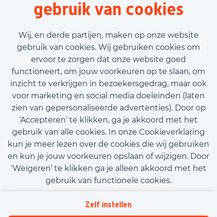
gebruik van cookies
8 uur
Tijdelijk met uitzicht op vast
Wij, en derde partijen, maken op onze website
€500,00 - €1.500,00
gebruik van cookies. Wij gebruiken cookies om
ervoor te zorgen dat onze website goed
Bekijk vacature
functioneert, om jouw voorkeuren op te slaan, om
inzicht te verkrijgen in bezoekersgedrag, maar ook
voor marketing en social media doeleinden (laten
zien van gepersonaliseerde advertenties). Door op
‘Accepteren’ te klikken, ga je akkoord met het
Call-to-action bij meer vacatures
gebruik van alle cookies. In onze Cookieverklaring
kun je meer lezen over de cookies die wij gebruiken
en kun je jouw voorkeuren opslaan of wijzigen. Door
‘Weigeren’ te klikken ga je alleen akkoord met het
gebruik van functionele cookies.
Kom met ons in contact
Privacy
Zelf instellen
Beleidsverklaring informatiebeveiliging