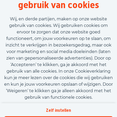
gebruik van cookies
40 uur
Tijdelijk met uitzicht op vast
Wij, en derde partijen, maken op onze website
€2.782,00 - €3.385,00
gebruik van cookies. Wij gebruiken cookies om
ervoor te zorgen dat onze website goed
Bekijk vacature
functioneert, om jouw voorkeuren op te slaan, om
inzicht te verkrijgen in bezoekersgedrag, maar ook
voor marketing en social media doeleinden (laten
zien van gepersonaliseerde advertenties). Door op
‘Accepteren’ te klikken, ga je akkoord met het
Call-to-action bij meer vacatures
gebruik van alle cookies. In onze Cookieverklaring
kun je meer lezen over de cookies die wij gebruiken
en kun je jouw voorkeuren opslaan of wijzigen. Door
‘Weigeren’ te klikken ga je alleen akkoord met het
gebruik van functionele cookies.
Kom met ons in contact
Privacy
Zelf instellen
Beleidsverklaring informatiebeveiliging