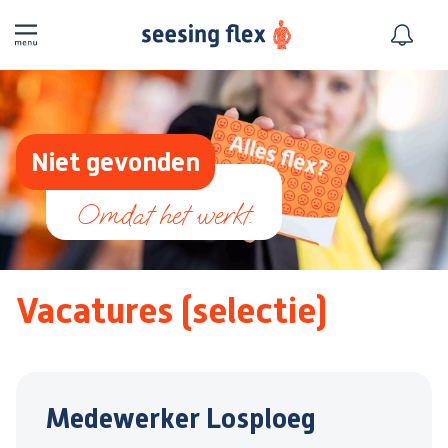
Niet gevonden
Vacatures (selectie)
Medewerker Losploeg