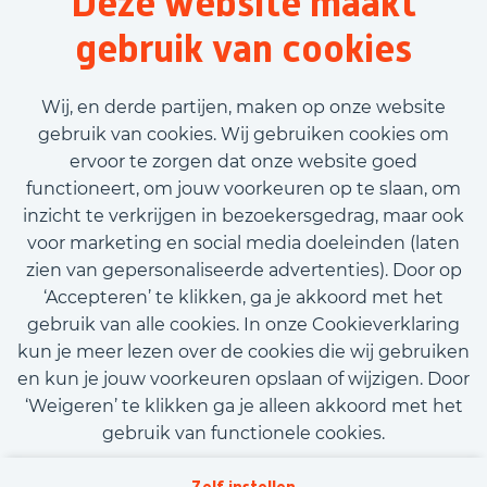
Deze website maakt
Bouw
gebruik van cookies
40 uur
Tijdelijk met uitzicht op vast
Wij, en derde partijen, maken op onze website
€3.190,00 - €3.615,00
gebruik van cookies. Wij gebruiken cookies om
ervoor te zorgen dat onze website goed
Bekijk vacature
functioneert, om jouw voorkeuren op te slaan, om
inzicht te verkrijgen in bezoekersgedrag, maar ook
voor marketing en social media doeleinden (laten
zien van gepersonaliseerde advertenties). Door op
‘Accepteren’ te klikken, ga je akkoord met het
Call-to-action bij meer vacatures
gebruik van alle cookies. In onze Cookieverklaring
kun je meer lezen over de cookies die wij gebruiken
en kun je jouw voorkeuren opslaan of wijzigen. Door
‘Weigeren’ te klikken ga je alleen akkoord met het
gebruik van functionele cookies.
Kom met ons in contact
Privacy