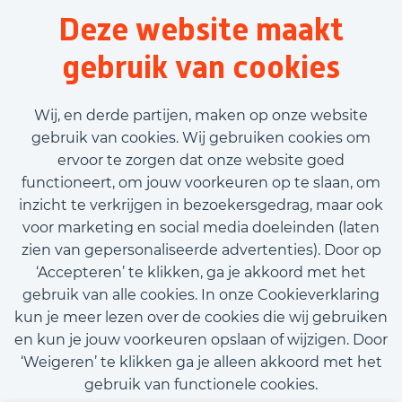
Logistiek
Deze website maakt
37,5 uur
gebruik van cookies
Tijdelijk met uitzicht op vast
€2.421,00 - €2.625,00
Wij, en derde partijen, maken op onze website
gebruik van cookies. Wij gebruiken cookies om
ervoor te zorgen dat onze website goed
Bekijk vacature
functioneert, om jouw voorkeuren op te slaan, om
inzicht te verkrijgen in bezoekersgedrag, maar ook
voor marketing en social media doeleinden (laten
zien van gepersonaliseerde advertenties). Door op
‘Accepteren’ te klikken, ga je akkoord met het
Call-to-action bij meer vacatures
gebruik van alle cookies. In onze Cookieverklaring
kun je meer lezen over de cookies die wij gebruiken
en kun je jouw voorkeuren opslaan of wijzigen. Door
‘Weigeren’ te klikken ga je alleen akkoord met het
gebruik van functionele cookies.