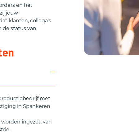
orders en het
ij jouw
at klanten, collega's
n de status van
ten
productiebedrijf met
stiging in Spankeren
 worden ingezet, van
trie.