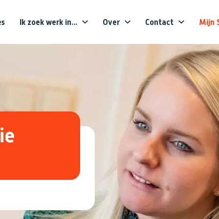
es
Ik zoek werk in...
Over
Contact
Mijn 
Voornaam
Achternaam
E-mailadres
ie
Telefoonnummer
Upload CV (optioneel)
Tekstveld (optioneel)