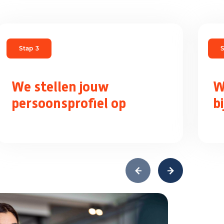
Stap
3
S
We stellen jouw
W
persoonsprofiel op
b