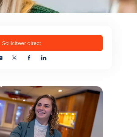
acyverklaring
Verstuur
Solliciteer direct