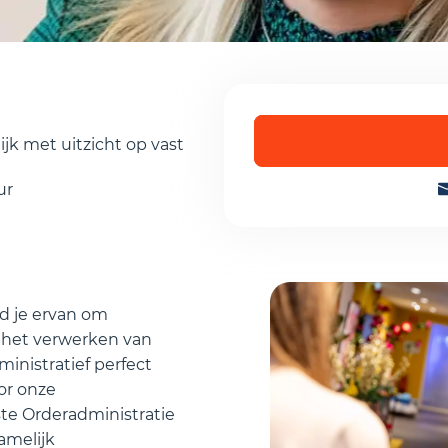
Ik accepteer de
priv
lijk met uitzicht op vast
ur
d je ervan om
n het verwerken van
dministratief perfect
oor onze
te Orderadministratie
amelijk