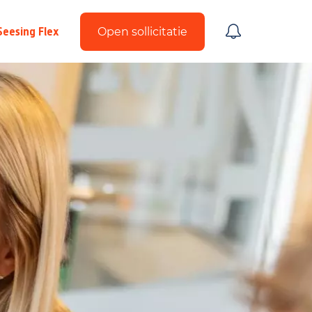
Seesing Flex
Open sollicitatie
Upload CV