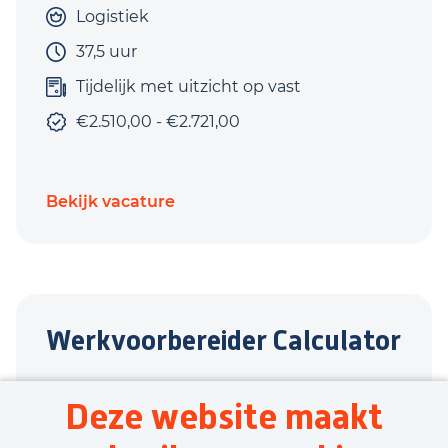
Logistiek
37,5 uur
Tijdelijk met uitzicht op vast
€2.510,00 - €2.721,00
Bekijk vacature
Werkvoorbereider Calculator
Aalten
Deze website maakt
Bouw