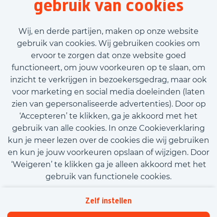
gebruik van cookies
40 uur
Vast contract
Wij, en derde partijen, maken op onze website
€3.120,00 - €4.300,00
gebruik van cookies. Wij gebruiken cookies om
ervoor te zorgen dat onze website goed
Bekijk vacature
functioneert, om jouw voorkeuren op te slaan, om
inzicht te verkrijgen in bezoekersgedrag, maar ook
voor marketing en social media doeleinden (laten
zien van gepersonaliseerde advertenties). Door op
‘Accepteren’ te klikken, ga je akkoord met het
Call-to-action bij meer vacatures
gebruik van alle cookies. In onze Cookieverklaring
kun je meer lezen over de cookies die wij gebruiken
en kun je jouw voorkeuren opslaan of wijzigen. Door
‘Weigeren’ te klikken ga je alleen akkoord met het
gebruik van functionele cookies.
Kom met ons in contact
Privacy
Zelf instellen
Beleidsverklaring informatiebeveiliging