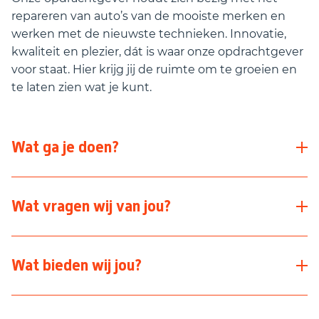
repareren van auto’s van de mooiste merken en
werken met de nieuwste technieken. Innovatie,
kwaliteit en plezier, dát is waar onze opdrachtgever
voor staat. Hier krijg jij de ruimte om te groeien en
te laten zien wat je kunt.
Wat ga je doen?
Als voorbewerker/spuiter bij onze opdrachtgever
Wat vragen wij van jou?
geef jij voertuigen hun glans terug. Van kleine kras
tot complete make-over: jij zorgt ervoor dat elke
auto ons pand verlaat alsof hij net uit de showroom
Jij bent een echte vakman of -vrouw die trots is op
Wat bieden wij jou?
komt. Je werkt met moderne apparatuur,
zijn werk. Je hebt oog voor detail, werkt netjes en
hoogwaardige lakken en in een team waar
vindt kwaliteit belangrijk.
vakmanschap en gezelligheid hand in hand gaan.
Een
zelfstandige functie met afwisseling en