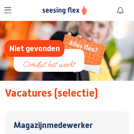
Niet gevonden
Vacatures (selectie)
Magazijnmedewerker