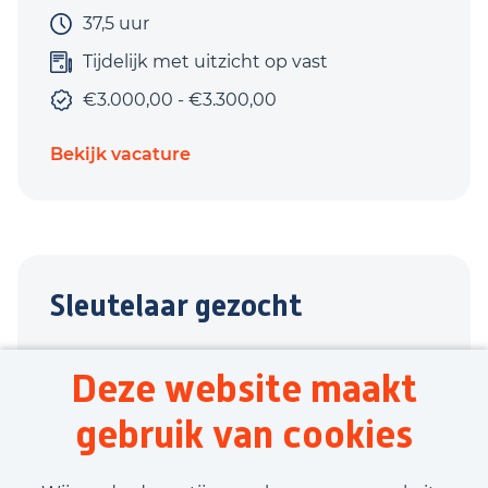
37,5 uur
Tijdelijk met uitzicht op vast
€3.000,00 - €3.300,00
Bekijk vacature
Sleutelaar gezocht
Groenlo
Deze website maakt
Techniek
gebruik van cookies
32 uur
Tijdelijk met uitzicht op vast