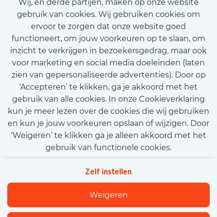
Wij, en derde partijen, maken op onze website
€3.021,20 - €3.790,80
gebruik van cookies. Wij gebruiken cookies om
ervoor te zorgen dat onze website goed
Bekijk vacature
functioneert, om jouw voorkeuren op te slaan, om
inzicht te verkrijgen in bezoekersgedrag, maar ook
voor marketing en social media doeleinden (laten
zien van gepersonaliseerde advertenties). Door op
‘Accepteren’ te klikken, ga je akkoord met het
Call-to-action bij meer vacatures
gebruik van alle cookies. In onze Cookieverklaring
kun je meer lezen over de cookies die wij gebruiken
en kun je jouw voorkeuren opslaan of wijzigen. Door
‘Weigeren’ te klikken ga je alleen akkoord met het
gebruik van functionele cookies.
Kom met ons in contact
Privacy
Zelf instellen
Beleidsverklaring informatiebeveiliging
Cookies
Weigeren
Flexfamily