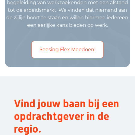
begeleiding van werkzoekenden met een afstand
tot de arbeidsmarkt. We vinden dat niemand aan
de zijlijn hoort te staan en willen hiermee iedereen
een eerlijke kans bieden op werk.
Seesing Flex Meedoen!
Vind jouw baan bij een
opdrachtgever in de
regio.