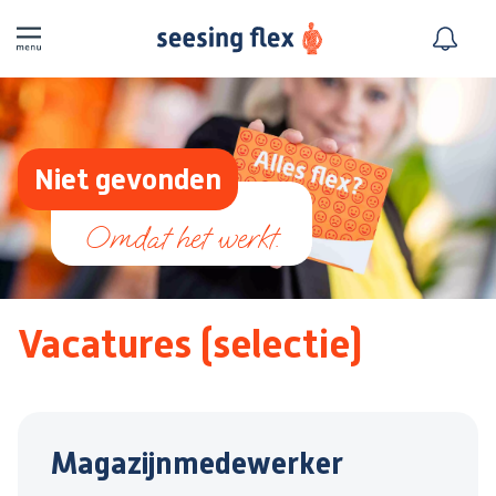
Niet gevonden
Vacatures (selectie)
Magazijnmedewerker