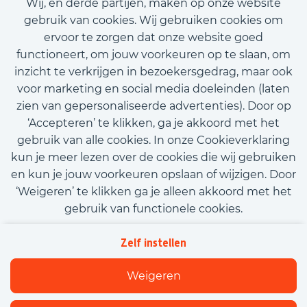
Wij, en derde partijen, maken op onze website
€15,08 - €18,07
gebruik van cookies. Wij gebruiken cookies om
ervoor te zorgen dat onze website goed
Bekijk vacature
functioneert, om jouw voorkeuren op te slaan, om
inzicht te verkrijgen in bezoekersgedrag, maar ook
voor marketing en social media doeleinden (laten
zien van gepersonaliseerde advertenties). Door op
‘Accepteren’ te klikken, ga je akkoord met het
Call-to-action bij meer vacatures
gebruik van alle cookies. In onze Cookieverklaring
kun je meer lezen over de cookies die wij gebruiken
en kun je jouw voorkeuren opslaan of wijzigen. Door
‘Weigeren’ te klikken ga je alleen akkoord met het
gebruik van functionele cookies.
Kom met ons in contact
Privacy
Zelf instellen
Beleidsverklaring informatiebeveiliging
Cookies
Weigeren
Flexfamily