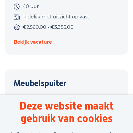
40 uur
Tijdelijk met uitzicht op vast
€2.560,00 - €3.385,00
Bekijk vacature
Meubelspuiter
Winterswijk
Deze website maakt
Techniek
gebruik van cookies
38,75 uur
Tijdelijk met uitzicht op vast