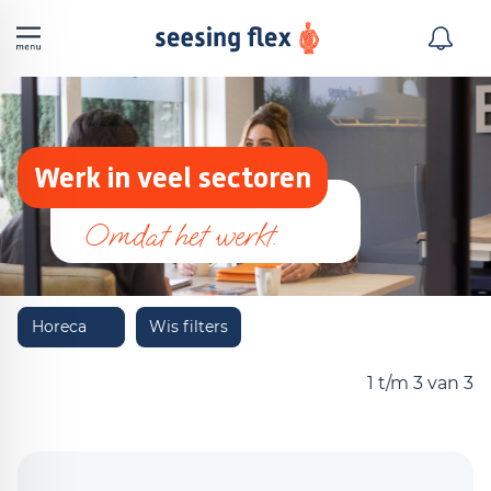
Werk in veel sectoren
Horeca
Wis filters
1 t/m 3 van 3